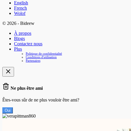
English
French
Wolof
© 2026 - Bideew
À propos
Blogs
Contactez nous
Plus
Politique de confidentialité
Conditions d'utilisation
Partenaires
Ne plus être ami
Êtes-vous sûr de ne plus vouloir être ami?
Oui