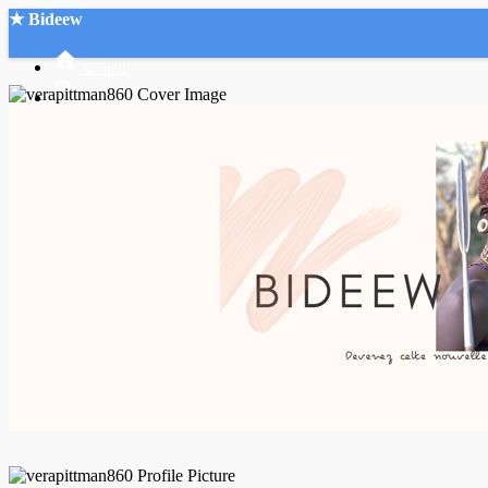
★ Bideew
Accueil
Recherche Avancée
Mon compte
Connexion
Créer un compte
Mode nuit