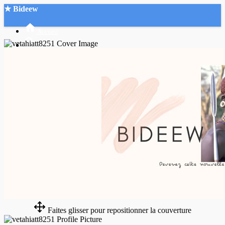
★ Bideew
Accueil
Recherche Avancée
Mon compte
Connexion
Créer un compte
Mode nuit
Faites glisser pour repositionner la couverture