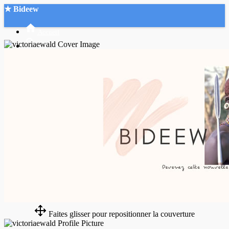
★ Bideew
Accueil
Recherche Avancée
Mon compte
Connexion
Créer un compte
Mode nuit
Faites glisser pour repositionner la couverture