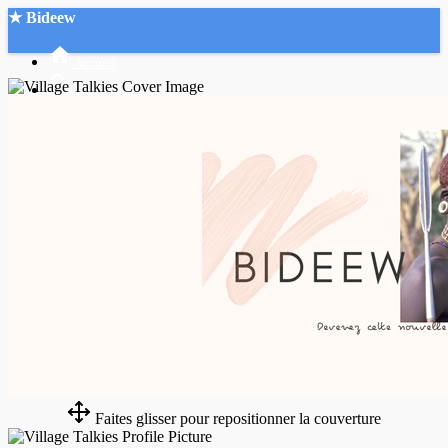
★ Bideew
Accueil
Recherche Avancée
Mon compte
Connexion
Créer un compte
Mode nuit
Faites glisser pour repositionner la couverture