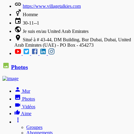
https://www.villagetalkies.com
Homme
30-11--1
Je suis en/au United Arab Emirates
Situé à # 43-44, DM Building, Bur Dubai, Dubai, United
Arab Emirates (UAE) - PO Box - 454273
Photos
Mur
Photos
Vidéos
Aime
Groupes
Abonnements