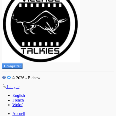
Enregistrer
© 2026 - Bideew
Langue
English
French
Wolof
Accueil