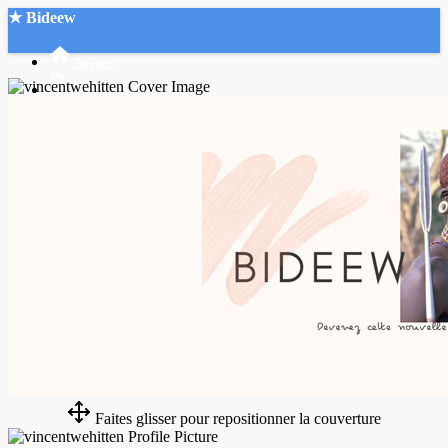
★ Bideew
Accueil
Recherche Avancée
Mon compte
Connexion
Créer un compte
Mode nuit
Faites glisser pour repositionner la couverture