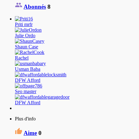
Abonnés
8
Priti mrfr
Julie Ordo
Shaun Case
Rachel
Usman Baba
DFW Afford
Seo master
DFW Afford
Plus d'info
Aime
0