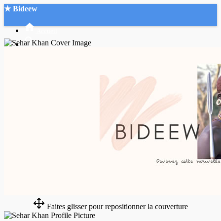
★ Bideew
Accueil
Recherche Avancée
Mon compte
Connexion
Créer un compte
Mode nuit
Faites glisser pour repositionner la couverture