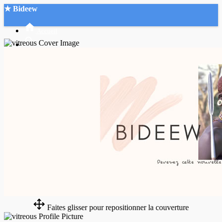
★ Bideew
Accueil
Recherche Avancée
Mon compte
Connexion
Créer un compte
Mode nuit
Faites glisser pour repositionner la couverture