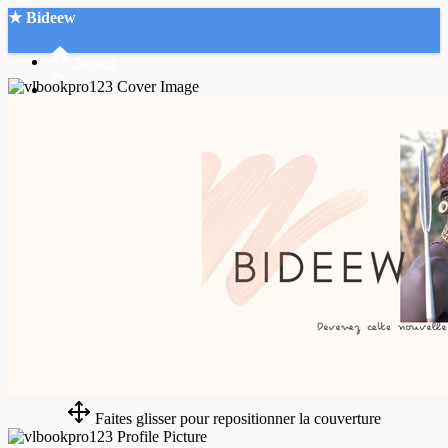
★ Bideew
Accueil
Recherche Avancée
Mon compte
Connexion
Créer un compte
Mode nuit
Faites glisser pour repositionner la couverture