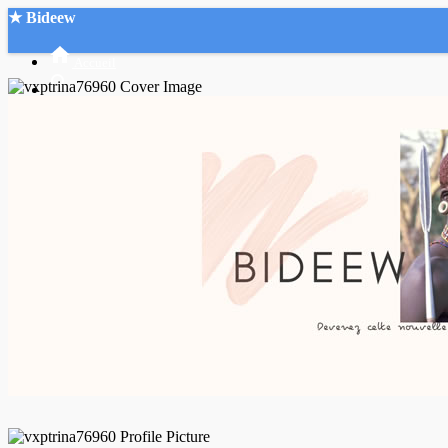
★ Bideew
Accueil
Recherche Avancée
Mon compte
Connexion
Créer un compte
Mode nuit