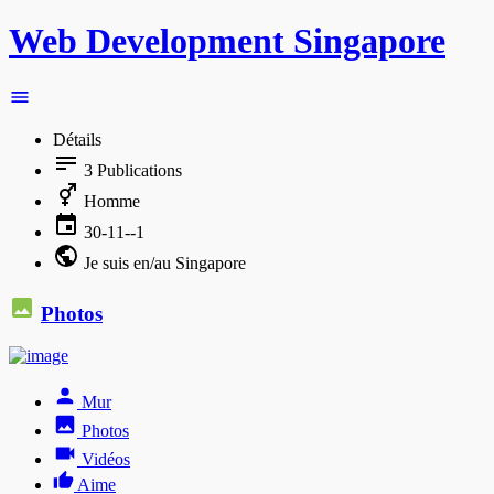
Web Development Singapore
Détails
3
Publications
Homme
30-11--1
Je suis en/au Singapore
Photos
Mur
Photos
Vidéos
Aime