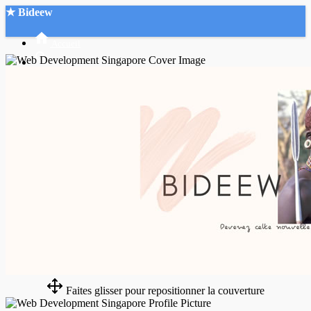
★ Bideew
Accueil
Recherche Avancée
Mon compte
Connexion
Créer un compte
Mode nuit
Faites glisser pour repositionner la couverture