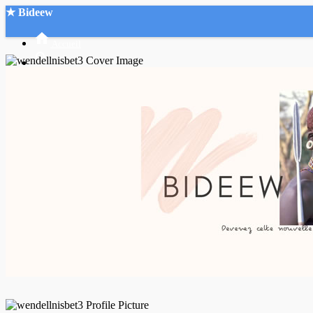
★ Bideew
Accueil
Recherche Avancée
Mon compte
Connexion
Créer un compte
Mode nuit