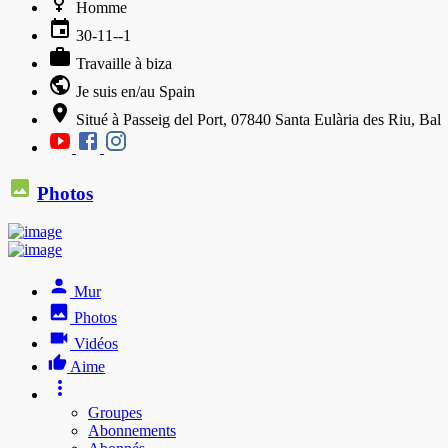
Homme
30-11--1
Travaille à biza
Je suis en/au Spain
Situé à Passeig del Port, 07840 Santa Eulària des Riu, Bal
Photos
Mur
Photos
Vidéos
Aime
Groupes
Abonnements