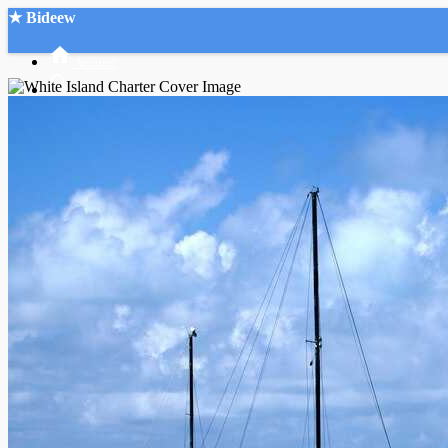
★ Bideew
Accueil
Recherche Avancée
Mon compte
Connexion
Créer un compte
Mode nuit