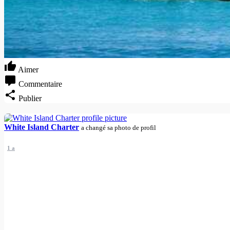
Aimer
Commentaire
Publier
White Island Charter
a changé sa photo de profil
1 a