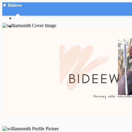
★ Bideew
Accueil
Recherche Avancée
Mon compte
Connexion
Créer un compte
Mode nuit