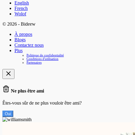
English
French
Wolof
© 2026 - Bideew
À propos
Blogs
Contactez nous
Plus
Politique de confidentialité
Conditions d'utilisation
Partenaires
Ne plus être ami
Êtes-vous sûr de ne plus vouloir être ami?
Oui