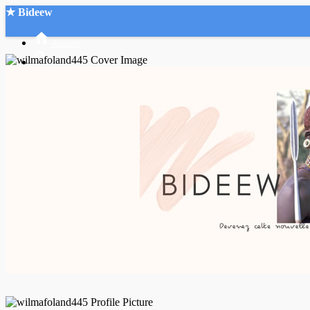
★ Bideew
Accueil
Recherche Avancée
Mon compte
Connexion
Créer un compte
Mode nuit