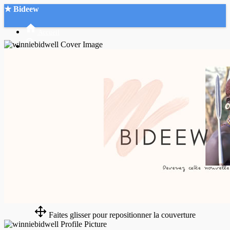
★ Bideew
Accueil
Recherche Avancée
Mon compte
Connexion
Créer un compte
Mode nuit
Faites glisser pour repositionner la couverture