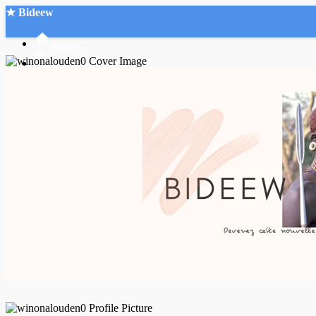
★ Bideew
Accueil
Recherche Avancée
Mon compte
Connexion
Créer un compte
Mode nuit