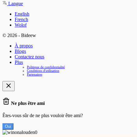
Langue
English
French
Wolof
© 2026 - Bideew
À propos
Blogs
Contactez nous
Plus
Politique de confidentialité
Conditions d'utilisation
Partenaires
Ne plus être ami
Êtes-vous sûr de ne plus vouloir être ami?
Oui