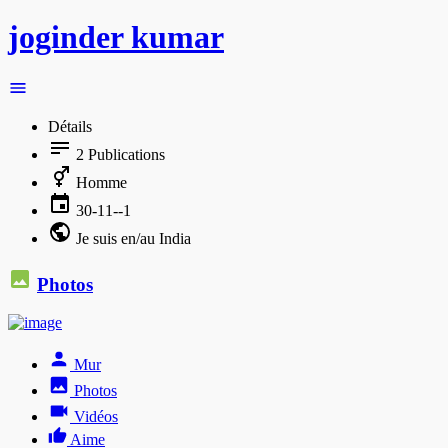
joginder kumar
Détails
2
Publications
Homme
30-11--1
Je suis en/au India
Photos
Mur
Photos
Vidéos
Aime