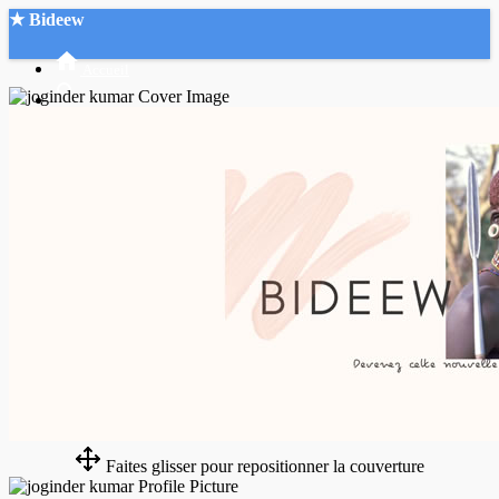
★ Bideew
Accueil
Recherche Avancée
Mon compte
Connexion
Créer un compte
Mode nuit
Faites glisser pour repositionner la couverture