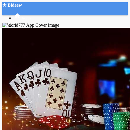
★ Bideew
Accueil
Recherche Avancée
Mon compte
Connexion
Créer un compte
Mode nuit