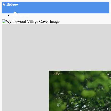
★ Bideew
Accueil
Recherche Avancée
Mon compte
Connexion
Créer un compte
Mode nuit