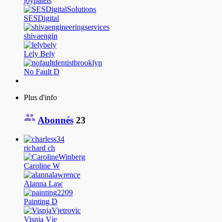
joypatels
SESDigital
shivaengin
Lely Bely
No Fault D
Plus d'info
Abonnés
23
richard ch
Caroline W
Alanna Law
Painting D
Visnja Vje