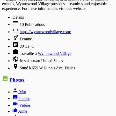
errands, Wynnewood Village provides a seamless and enjoyable
experience. For more information, visit our website.
Détails
10
Publications
https://wynnewoodvillage.com/
Femme
30-11--1
Travaille à
Wynnewood Village
Je suis en/au United States
Situé à 655 W Illinois Ave, Dallas
Photos
Mur
Photos
Vidéos
Aime