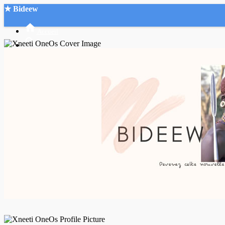
★ Bideew
Accueil
Recherche Avancée
Mon compte
Connexion
Créer un compte
Mode nuit