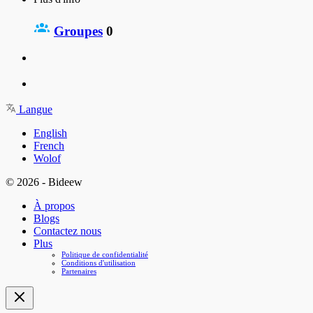
Groupes
0
Langue
English
French
Wolof
© 2026 - Bideew
À propos
Blogs
Contactez nous
Plus
Politique de confidentialité
Conditions d'utilisation
Partenaires