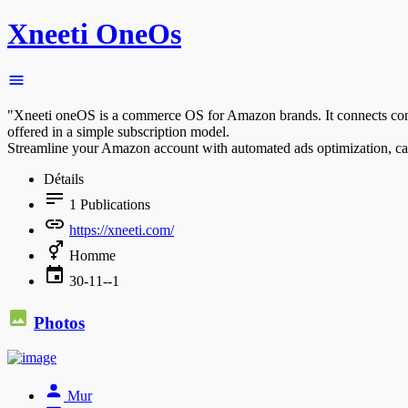
Xneeti OneOs
"Xneeti oneOS is a commerce OS for Amazon brands. It connects conten
offered in a simple subscription model.
Streamline your Amazon account with automated ads optimization, cat
Détails
1
Publications
https://xneeti.com/
Homme
30-11--1
Photos
Mur