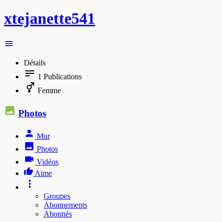
xtejanette541
Détails
1
Publications
Femme
Photos
Mur
Photos
Vidéos
Aime
Groupes
Abonnements
Abonnés