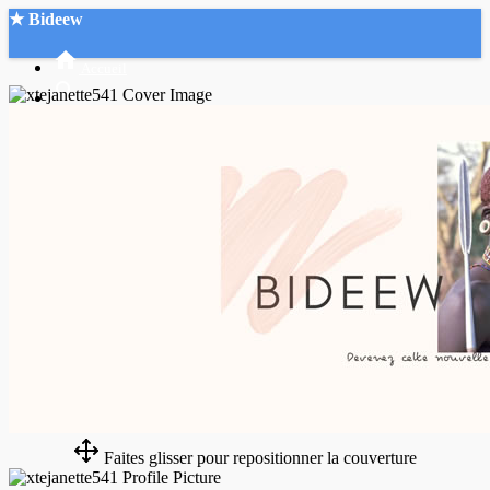
★ Bideew
Accueil
Recherche Avancée
Mon compte
Connexion
Créer un compte
Mode nuit
Faites glisser pour repositionner la couverture