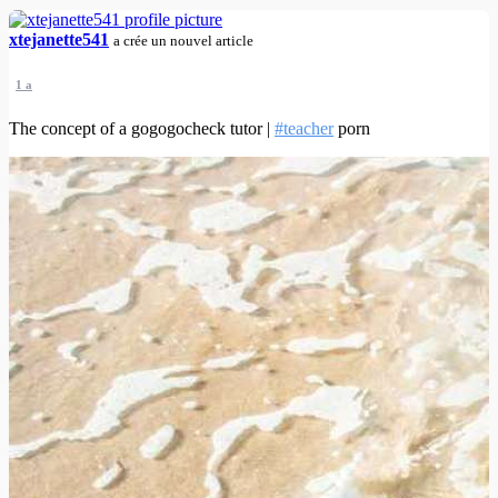
xtejanette541
a crée un nouvel article
1 a
The concept of a gogogocheck tutor |
#teacher
porn