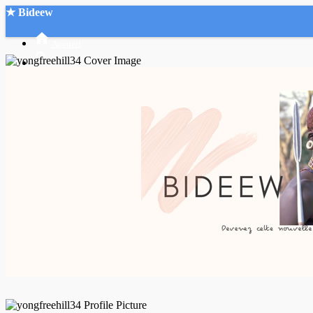
★ Bideew
Accueil
Recherche Avancée
Mon compte
Connexion
Créer un compte
Mode nuit