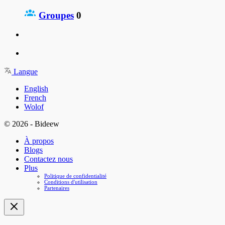
Groupes
0
Langue
English
French
Wolof
© 2026 - Bideew
À propos
Blogs
Contactez nous
Plus
Politique de confidentialité
Conditions d'utilisation
Partenaires