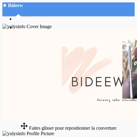
★ Bideew
Accueil
Recherche Avancée
Mon compte
Connexion
Créer un compte
Mode nuit
Faites glisser pour repositionner la couverture