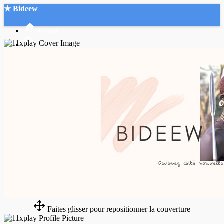
★ Bideew
Accueil
Recherche Avancée
Mon compte
Connexion
Créer un compte
Mode nuit
Faites glisser pour repositionner la couverture