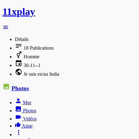
11xplay
Détails
18
Publications
Homme
30-11--1
Je suis en/au India
Photos
Mur
Photos
Vidéos
Aime