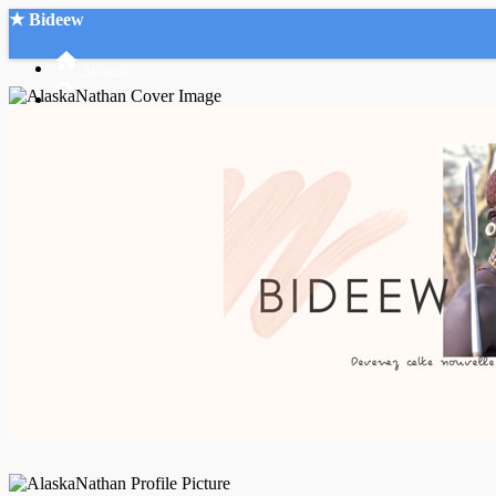
★ Bideew
Accueil
Recherche Avancée
Mon compte
Connexion
Créer un compte
Mode nuit