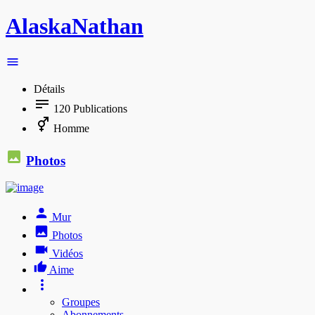
AlaskaNathan
Détails
120
Publications
Homme
Photos
Mur
Photos
Vidéos
Aime
Groupes
Abonnements