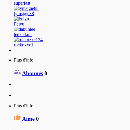
superfast
lymsjgje88
Feiyu
lee dakun
rockrtzxc1
Plus d'info
Abonnés
0
Plus d'info
Aime
0