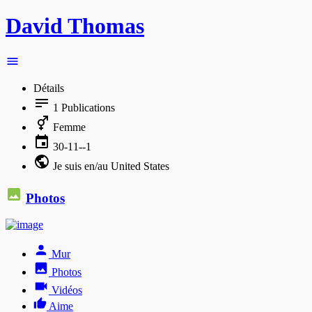
David Thomas
Détails
1
Publications
Femme
30-11--1
Je suis en/au United States
Photos
Mur
Photos
Vidéos
Aime