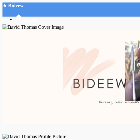
★ Bideew
Accueil
Recherche Avancée
Mon compte
Connexion
Créer un compte
Mode nuit