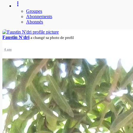
Groupes
Abonnements
Abonnés
Faustin N'dri
a changé sa photo de profil
4 ans