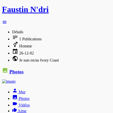
Faustin N'dri
Détails
1
Publications
Homme
26-12-92
Je suis en/au Ivory Coast
Photos
Mur
Photos
Vidéos
Aime