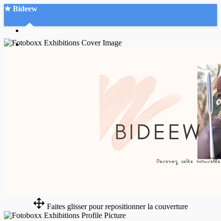
★ Bideew
Accueil
Recherche Avancée
Mon compte
Connexion
Créer un compte
Mode nuit
Faites glisser pour repositionner la couverture