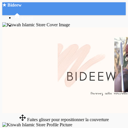
★ Bideew
Accueil
Recherche Avancée
Mon compte
Connexion
Créer un compte
Mode nuit
Faites glisser pour repositionner la couverture