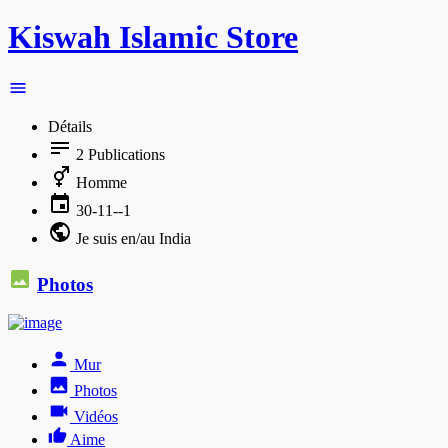
Kiswah Islamic Store
Détails
2
Publications
Homme
30-11--1
Je suis en/au India
Photos
Mur
Photos
Vidéos
Aime