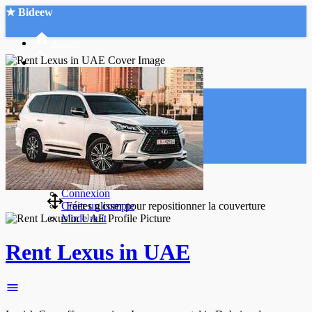
★ Bideew
Accueil
Recherche Avancée
Mon compte
Connexion
Créer un compte
Faites glisser pour repositionner la couverture
Mode nuit
Rent Lexus in UAE