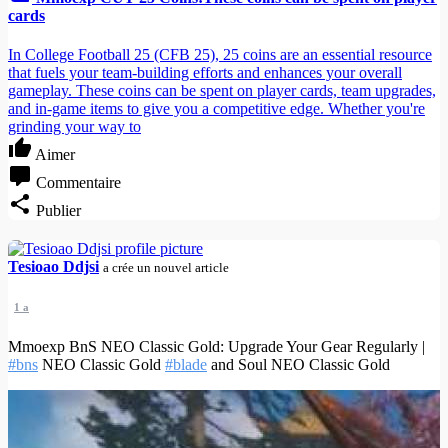
cards
In College Football 25 (CFB 25), 25 coins are an essential resource
that fuels your team-building efforts and enhances your overall
gameplay. These coins can be spent on player cards, team upgrades,
and in-game items to give you a competitive edge. Whether you're
grinding your way to
Aimer
Commentaire
Publier
Tesioao Ddjsi
a crée un nouvel article
1 a
Mmoexp BnS NEO Classic Gold: Upgrade Your Gear Regularly |
#bns
NEO Classic Gold
#blade
and Soul NEO Classic Gold