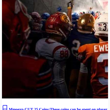
Mmoexp CUT 25 Coins:These coins can be spent on player