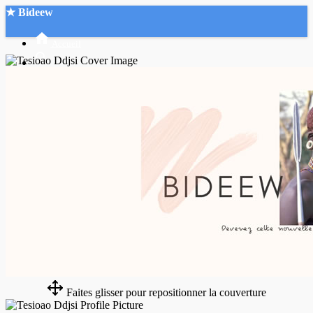
★ Bideew
Accueil
Recherche Avancée
Mon compte
Connexion
Créer un compte
Mode nuit
Faites glisser pour repositionner la couverture