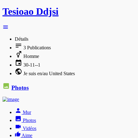
Tesioao Ddjsi
Détails
3
Publications
Homme
30-11--1
Je suis en/au United States
Photos
Mur
Photos
Vidéos
Aime