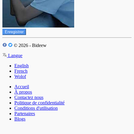
Enregistrer
© 2026 - Bideew
Langue
English
French
Wolof
Accueil
À propos
Contactez nous
Politique de confidentialité
Conditions d'utilisation
Partenaires
Blogs