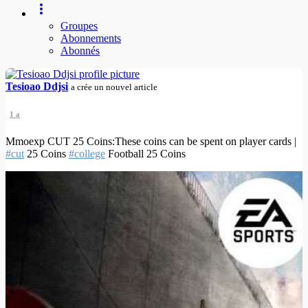
Groupes
Abonnements
Abonnés
Tesioao Ddjsi
a crée un nouvel article
1 a
Mmoexp CUT 25 Coins:These coins can be spent on player cards |
#cut
25 Coins
#college
Football 25 Coins