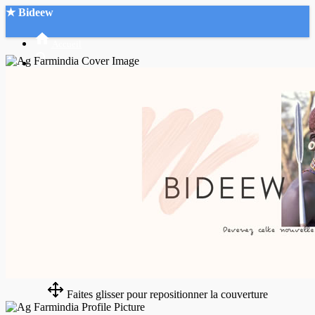
★ Bideew
Accueil
Recherche Avancée
Mon compte
Connexion
Créer un compte
Mode nuit
Faites glisser pour repositionner la couverture