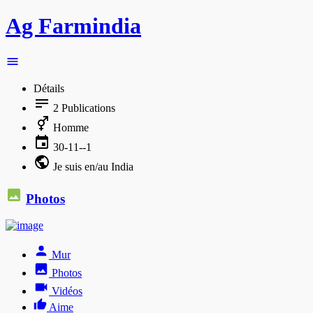
Ag Farmindia
Détails
2
Publications
Homme
30-11--1
Je suis en/au India
Photos
Mur
Photos
Vidéos
Aime