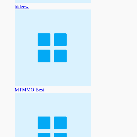
bideew
MTMMO Best