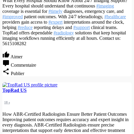
What Every Hospital Should Know About 24/7 Imaging Support?
Every hospital should understand that continuous
#imaging
coverage is essential for
#timely
diagnoses, emergency care, and
#improved
patient outcomes. With 24/7 teleradiology,
#healthcare
providers gain access to
#expert
interpretations around the clock,
helping
#reduce
reporting delays and
#support
clinical teams.
TopRad offers dependable
#radiology
solutions that keep hospital
imaging workflows running efficiently at all hours. Contact us:
5615108282
Aimer
Commentaire
Publier
TopRad US
18 s
How ABR-Certified Radiologists Ensure Better Patient Outcomes
Improving patient outcomes requires accuracy and expert insight in
every diagnosis. ABR-Certified Radiologists ensure precise
interpretations that support early detection and effective treatment