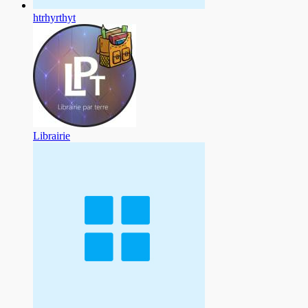
htrhyrthyt
Librairie