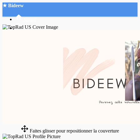
★ Bideew
Accueil
Recherche Avancée
Mon compte
Connexion
Créer un compte
Mode nuit
Faites glisser pour repositionner la couverture