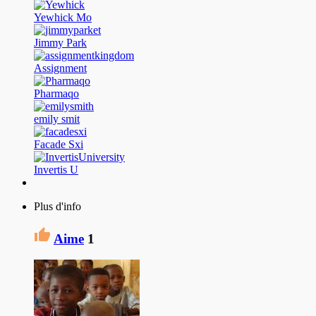
Yewhick Mo
Jimmy Park
Assignment
Pharmaqo
emily smit
Facade Sxi
Invertis U
Plus d'info
Aime
1