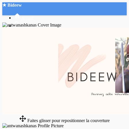
★ Bideew
Accueil
Recherche Avancée
Mon compte
Connexion
Créer un compte
Mode nuit
Faites glisser pour repositionner la couverture