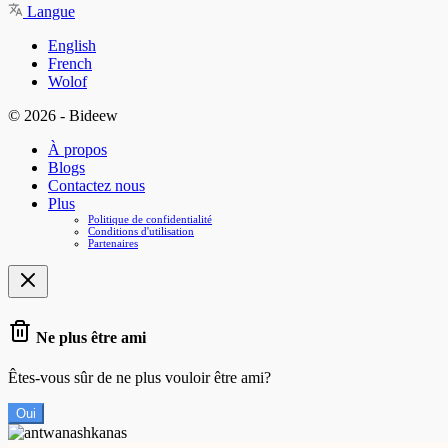
Langue
English
French
Wolof
© 2026 - Bideew
À propos
Blogs
Contactez nous
Plus
Politique de confidentialité
Conditions d'utilisation
Partenaires
Ne plus être ami
Êtes-vous sûr de ne plus vouloir être ami?
Oui