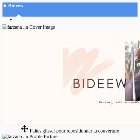
★ Bideew
Accueil
Recherche Avancée
Mon compte
Connexion
Créer un compte
Mode nuit
Faites glisser pour repositionner la couverture