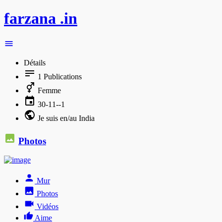
farzana .in
Détails
1
Publications
Femme
30-11--1
Je suis en/au India
Photos
Mur
Photos
Vidéos
Aime