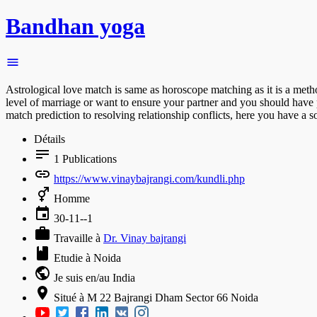
Bandhan yoga
Astrological love match is same as horoscope matching as it is a metho
level of marriage or want to ensure your partner and you should have 
match prediction to resolving relationship conflicts, here you have a s
Détails
1
Publications
https://www.vinaybajrangi.com/kundli.php
Homme
30-11--1
Travaille à
Dr. Vinay bajrangi
Etudie à Noida
Je suis en/au India
Situé à M 22 Bajrangi Dham Sector 66 Noida