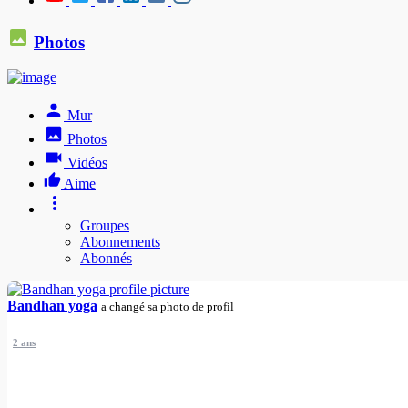
Photos
Mur
Photos
Vidéos
Aime
Groupes
Abonnements
Abonnés
Bandhan yoga
a changé sa photo de profil
2 ans