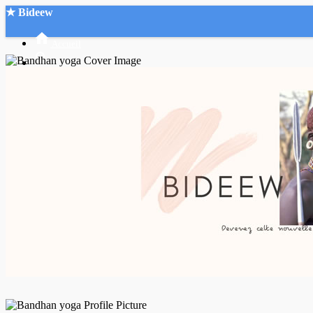
★ Bideew
Accueil
Recherche Avancée
Mon compte
Connexion
Créer un compte
Mode nuit