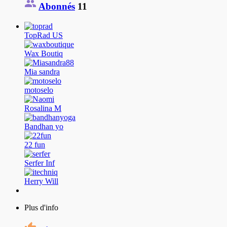
Abonnés
11
TopRad US
Wax Boutiq
Mia sandra
motoselo
Rosalina М
Bandhan yo
22 fun
Serfer Inf
Herry Will
Plus d'info