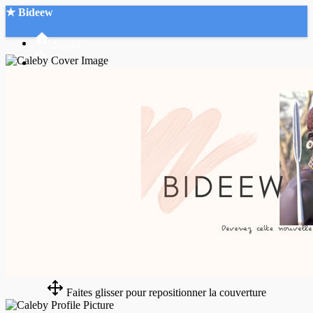
★ Bideew
Accueil
Recherche Avancée
Mon compte
Connexion
Créer un compte
Mode nuit
Faites glisser pour repositionner la couverture