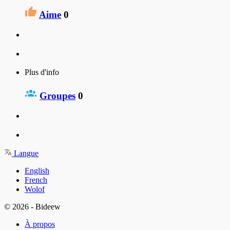
Aime
0
Plus d'info
Groupes
0
Langue
English
French
Wolof
© 2026 - Bideew
À propos