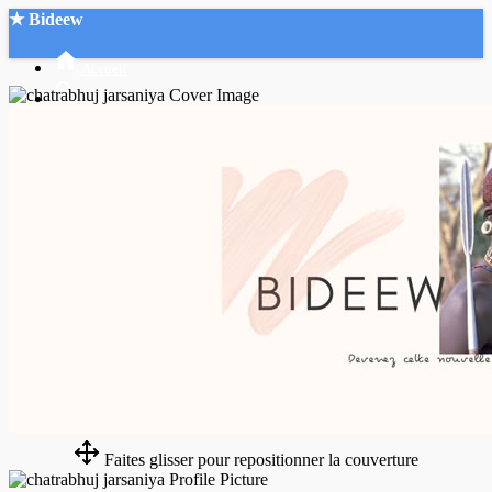
★ Bideew
Accueil
Recherche Avancée
Mon compte
Connexion
Créer un compte
Mode nuit
Faites glisser pour repositionner la couverture