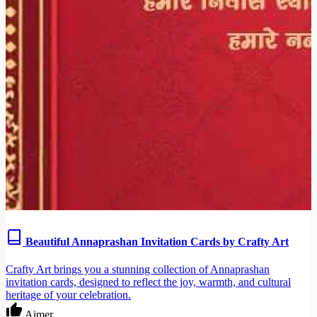
Beautiful Annaprashan Invitation Cards by Crafty Art
Crafty Art brings you a stunning collection of Annaprashan
invitation cards, designed to reflect the joy, warmth, and cultural
heritage of your celebration.
Aimer