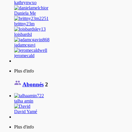
kathrynwxo
Daniela Me
brittny23m
loisbardsl
jadamcgavi
jeromecald
Plus d'info
Abonnés
2
talha amin
David Yamé
Plus d'info