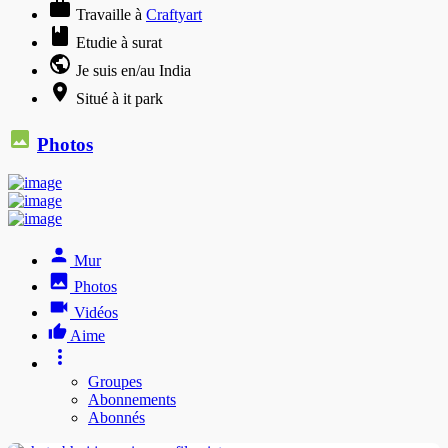
Travaille à
Craftyart
Etudie à surat
Je suis en/au India
Situé à it park
Photos
Mur
Photos
Vidéos
Aime
Groupes
Abonnements
Abonnés