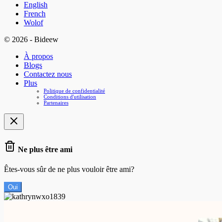
English
French
Wolof
© 2026 - Bideew
À propos
Blogs
Contactez nous
Plus
Politique de confidentialité
Conditions d'utilisation
Partenaires
Ne plus être ami
Êtes-vous sûr de ne plus vouloir être ami?
Oui