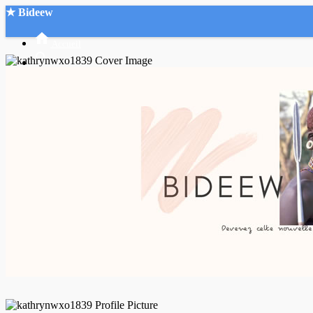
★ Bideew
Accueil
Recherche Avancée
Mon compte
Connexion
Créer un compte
Mode nuit