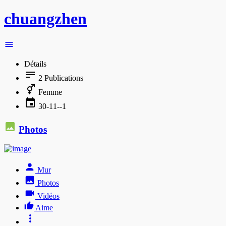
chuangzhen
Détails
2
Publications
Femme
30-11--1
Photos
Mur
Photos
Vidéos
Aime