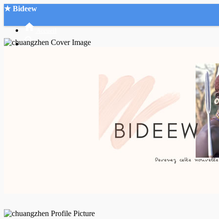
★ Bideew
Accueil
Recherche Avancée
Mon compte
Connexion
Créer un compte
Mode nuit