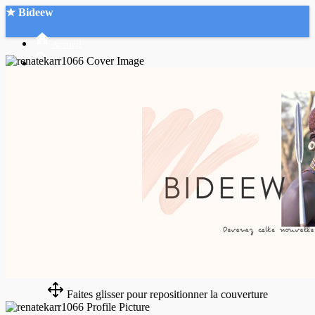
★ Bideew
Accueil
Recherche Avancée
Mon compte
Connexion
Créer un compte
Mode nuit
Faites glisser pour repositionner la couverture