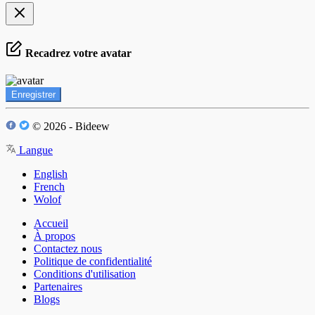
Recadrez votre avatar
Enregistrer
© 2026 - Bideew
Langue
English
French
Wolof
Accueil
À propos
Contactez nous
Politique de confidentialité
Conditions d'utilisation
Partenaires
Blogs