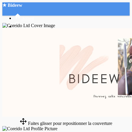
★ Bideew
Accueil
Recherche Avancée
Mon compte
Connexion
Créer un compte
Mode nuit
Faites glisser pour repositionner la couverture