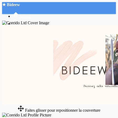
★ Bideew
Accueil
Recherche Avancée
Mon compte
Connexion
Créer un compte
Mode nuit
Faites glisser pour repositionner la couverture