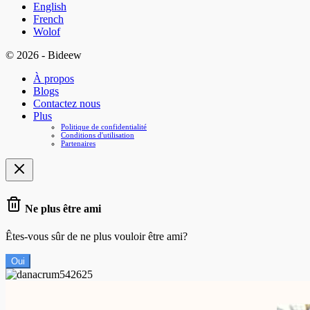
English
French
Wolof
© 2026 - Bideew
À propos
Blogs
Contactez nous
Plus
Politique de confidentialité
Conditions d'utilisation
Partenaires
Ne plus être ami
Êtes-vous sûr de ne plus vouloir être ami?
Oui