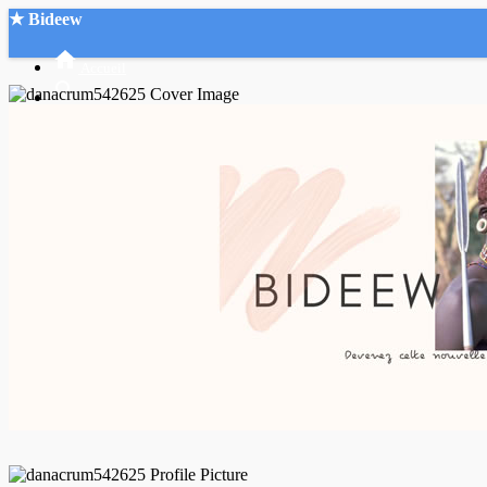
★ Bideew
Accueil
Recherche Avancée
Mon compte
Connexion
Créer un compte
Mode nuit