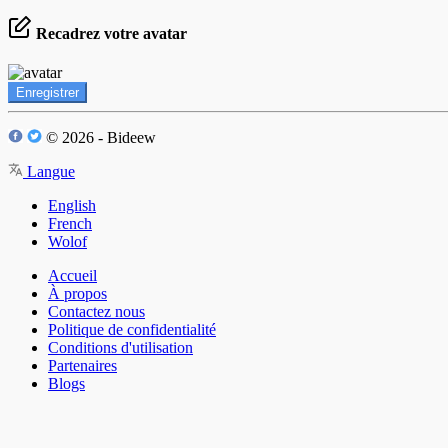
Recadrez votre avatar
Enregistrer
© 2026 - Bideew
Langue
English
French
Wolof
Accueil
À propos
Contactez nous
Politique de confidentialité
Conditions d'utilisation
Partenaires
Blogs