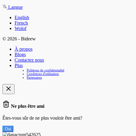
Langue
English
French
Wolof
© 2026 - Bideew
À propos
Blogs
Contactez nous
Plus
Politique de confidentialité
Conditions d'utilisation
Partenaires
Ne plus être ami
Êtes-vous sûr de ne plus vouloir être ami?
Oui