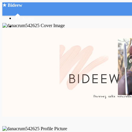
★ Bideew
Accueil
Recherche Avancée
Mon compte
Connexion
Créer un compte
Mode nuit