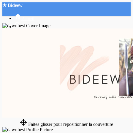
★ Bideew
Accueil
Recherche Avancée
Mon compte
Connexion
Créer un compte
Mode nuit
Faites glisser pour repositionner la couverture