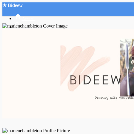
★ Bideew
Accueil
Recherche Avancée
Mon compte
Connexion
Créer un compte
Mode nuit