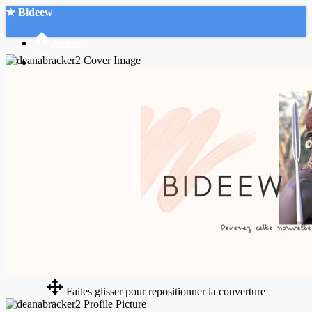
★ Bideew
Accueil
Recherche Avancée
Mon compte
Connexion
Créer un compte
Mode nuit
Faites glisser pour repositionner la couverture