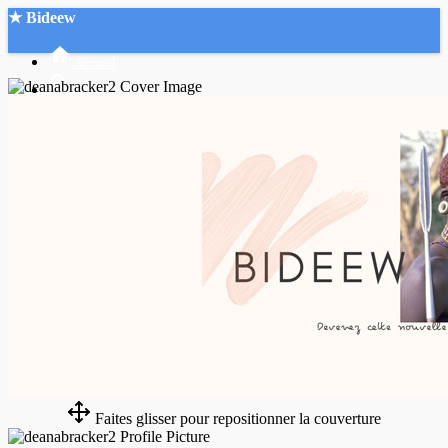
★ Bideew
Accueil
Recherche Avancée
Mon compte
Connexion
Créer un compte
Mode nuit
Faites glisser pour repositionner la couverture