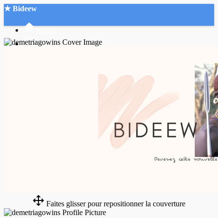
★ Bideew
Accueil
Recherche Avancée
Mon compte
Connexion
Créer un compte
Mode nuit
Faites glisser pour repositionner la couverture