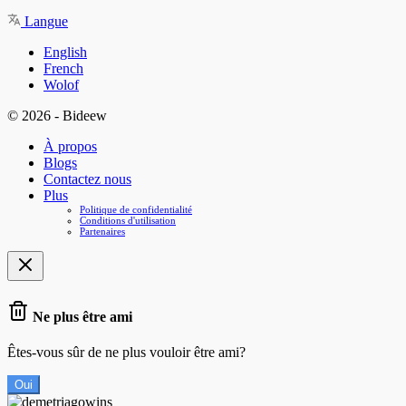
Langue
English
French
Wolof
© 2026 - Bideew
À propos
Blogs
Contactez nous
Plus
Politique de confidentialité
Conditions d'utilisation
Partenaires
Ne plus être ami
Êtes-vous sûr de ne plus vouloir être ami?
Oui